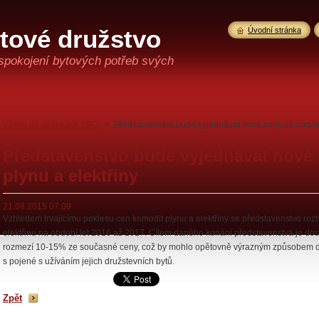
tové družstvo
Úvodní stránka
spokojení bytových potřeb svých
Vítejte na stránkách VBD
>
Představenstvo bude vyjednávat nové ceny za dodávk
Představenstvo bude vyjednávat nové
plynu a elektřiny
21.08.2015 07:09
Vzhledem trvajícímu poklesu cen komodit plynu a elektřiny se představenstvo rozh
elektřinu na období let 2016 až 2017. Cílem daného konání představenstva je do
rozmezí 10-15% ze současné ceny, což by mohlo opětovně výrazným způsobem druž
s pojené s užíváním jejich družstevních bytů.
Zpět