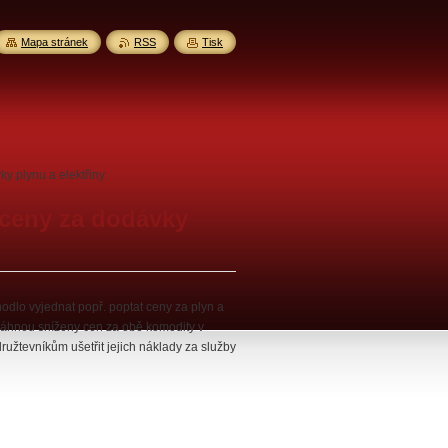
Mapa stránek
RSS
Tisk
y plynu a elektřiny
 ceny za dodávky
odlo vyjednat popř. poptat ceny za plyn a
sáhnou sníženy cen za obě komodity v
tevníkům ušetřit jejich náklady za služby